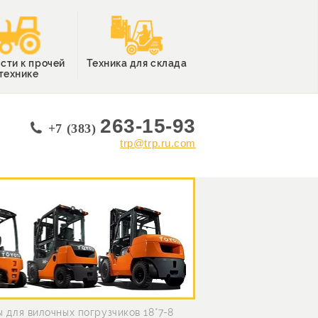
сти к прочей
Техника для склада
технике
263-15-93
+7 (383)
trp@trp.ru.com
 для вилочных погрузчиков 18*7-8