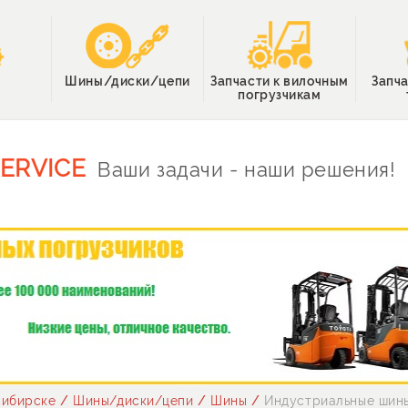
с
Шины/диски/цепи
Запчасти к вилочным
Запча
погрузчикам
SERVICE
Ваши задачи - наши решения!
сибирске
/
Шины/диски/цепи
/
Шины
/
Индустриальные шины